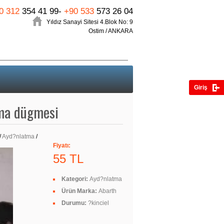
0 312
354 41 99-
+90 533
573 26 04
Yıldız Sanayi Sitesi 4.Blok No: 9
Ostim / ANKARA
Giriş
ma dügmesi
/
Ayd?nlatma
/
Fiyatı:
55 TL
Kategori:
Ayd?nlatma
Ürün Marka:
Abarth
Durumu:
?kinciel