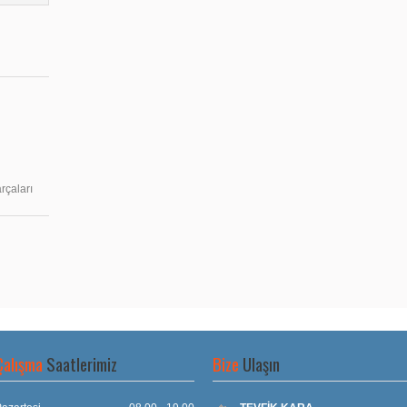
rçaları
Çalışma
Saatlerimiz
Bize
Ulaşın