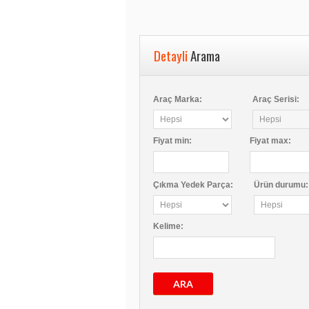
Detayli
Arama
Araç Marka:
Araç Serisi:
Fiyat
min
:
Fiyat
max
:
Çıkma Yedek Parça:
Ürün durumu:
Kelime:
ARA