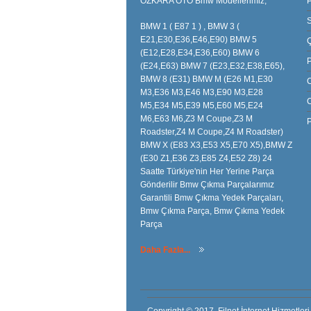
ÖZKARA OTO Bmw Modellerimiz;
P
S
BMW 1 ( E87 1 ) , BMW 3 (
E21,E30,E36,E46,E90) BMW 5
(E12,E28,E34,E36,E60) BMW 6
(E24,E63) BMW 7 (E23,E32,E38,E65),
BMW 8 (E31) BMW M (E26 M1,E30
M3,E36 M3,E46 M3,E90 M3,E28
M5,E34 M5,E39 M5,E60 M5,E24
M6,E63 M6,Z3 M Coupe,Z3 M
P
Roadster,Z4 M Coupe,Z4 M Roadster)
BMW X (E83 X3,E53 X5,E70 X5),BMW Z
(E30 Z1,E36 Z3,E85 Z4,E52 Z8) 24
Saatte Türkiye'nin Her Yerine Parça
Gönderilir Bmw Çıkma Parçalarımız
Garantili Bmw Çıkma Yedek Parçaları,
Bmw Çıkma Parça, Bmw Çıkma Yedek
Parça
Daha Fazla...