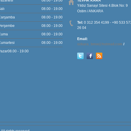
azartesi
08.00 - 19.00
TEVFİK KARA
Yıldız Sanayi Sitesi 4.Blok No: 9
alı
08.00 - 19.00
Ostim / ANKARA
Çarşamba
08.00 - 19.00
Tel:
0 312 354 4199 - +90 533 57
Perşembe
08.00 - 19.00
26 04
Cuma
08.00 - 19.00
Email:
Cumartesi
08.00 - 19.00
ozkara_bmw@hotmail.com
/
azar08.00 - 19.00