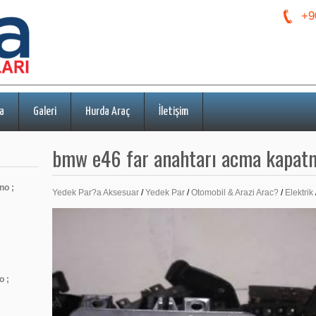
+9
a
Galeri
Hurda Araç
İletişim
bmw e46 far anahtarı acma kapat
no ;
Yedek Par?a Aksesuar
/
Yedek Par
/
Otomobil & Arazi Arac?
/
Elektrik
o ;