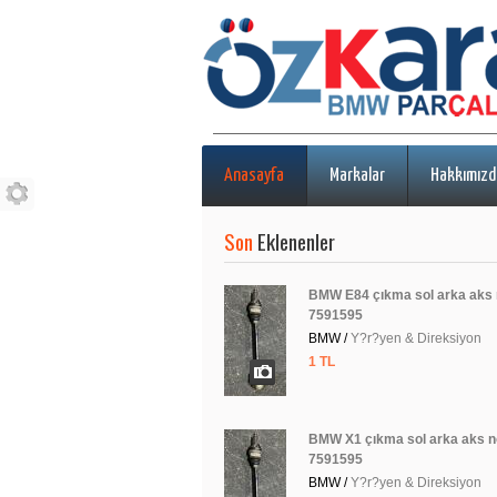
Anasayfa
Markalar
Hakkımızd
Son
Eklenenler
BMW E84 çıkma sol arka aks 
7591595
BMW /
Y?r?yen & Direksiyon
1 TL
BMW X1 çıkma sol arka aks n
7591595
BMW /
Y?r?yen & Direksiyon