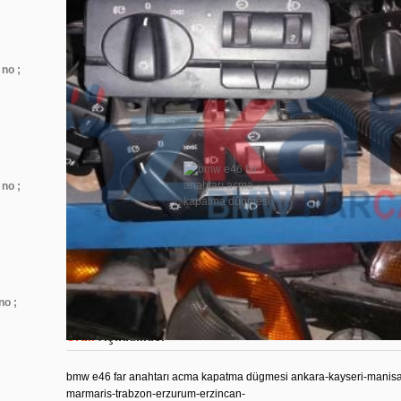
no ;
Mega Resimler
no ;
no ;
Ürün
Açıklaması
bmw e46 far anahtarı acma kapatma dügmesi ankara-kayseri-manisa-
marmaris-trabzon-erzurum-erzincan-