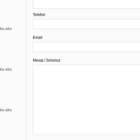
Telefon
rka aks
Email
Mesaj / Sorunuz
rka aks
rka aks