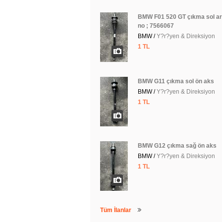
BMW F01 520 GT çıkma sol a
no ; 7566067
BMW /
Y?r?yen & Direksiyon
1 TL
BMW G11 çıkma sol ön aks
BMW /
Y?r?yen & Direksiyon
1 TL
BMW G12 çıkma sağ ön aks
BMW /
Y?r?yen & Direksiyon
1 TL
Tüm İlanlar