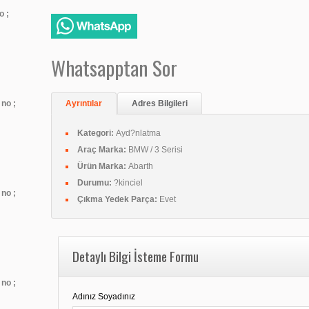
o ;
Whatsapptan Sor
no ;
Ayrıntılar
Adres Bilgileri
Kategori:
Ayd?nlatma
Araç Marka:
BMW / 3 Serisi
Ürün Marka:
Abarth
Durumu:
?kinciel
no ;
Çıkma Yedek Parça:
Evet
Detaylı Bilgi İsteme Formu
no ;
Adınız Soyadınız