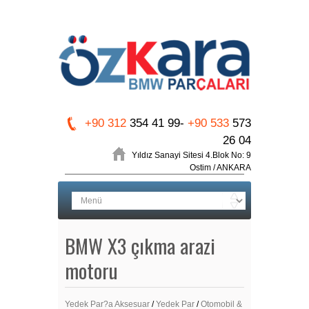
+90 312
354 41 99-
+90 533
573
26 04
Yıldız Sanayi Sitesi 4.Blok No: 9
Ostim / ANKARA
BMW X3 çıkma arazi
motoru
Yedek Par?a Aksesuar
/
Yedek Par
/
Otomobil &