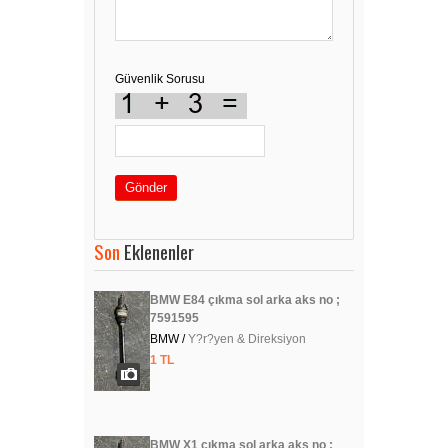
Güvenlik Sorusu
Gönder
Son
Eklenenler
BMW E84 çıkma sol arka aks no ;
7591595
BMW /
Y?r?yen & Direksiyon
1 TL
BMW X1 çıkma sol arka aks no ;