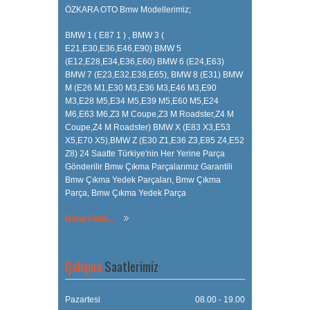
ÖZKARA OTO Bmw Modellerimiz;
BMW 1 ( E87 1 ) , BMW 3 (
E21,E30,E36,E46,E90) BMW 5
(E12,E28,E34,E36,E60) BMW 6 (E24,E63)
BMW 7 (E23,E32,E38,E65), BMW 8 (E31) BMW
M (E26 M1,E30 M3,E36 M3,E46 M3,E90
M3,E28 M5,E34 M5,E39 M5,E60 M5,E24
M6,E63 M6,Z3 M Coupe,Z3 M Roadster,Z4 M
Coupe,Z4 M Roadster) BMW X (E83 X3,E53
X5,E70 X5),BMW Z (E30 Z1,E36 Z3,E85 Z4,E52
Z8) 24 Saatte Türkiye'nin Her Yerine Parça
Gönderilir Bmw Çıkma Parçalarımız Garantili
Bmw Çıkma Yedek Parçaları, Bmw Çıkma
Parça, Bmw Çıkma Yedek Parça
Daha Fazla...
Çalışma
Saatlerimiz
Pazartesi
08.00 - 19.00