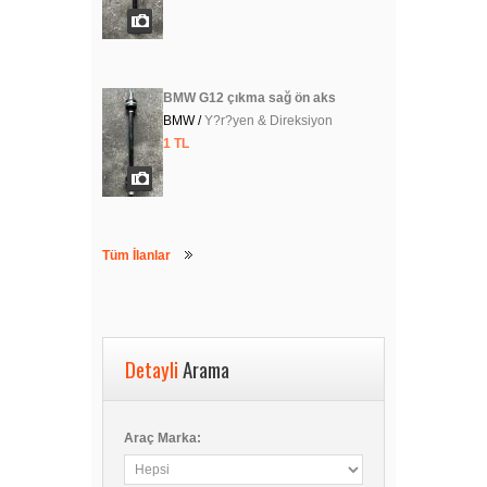
BMW G12 çıkma sağ ön aks
BMW /
Y?r?yen & Direksiyon
1 TL
Tüm İlanlar
Detayli
Arama
Araç Marka: