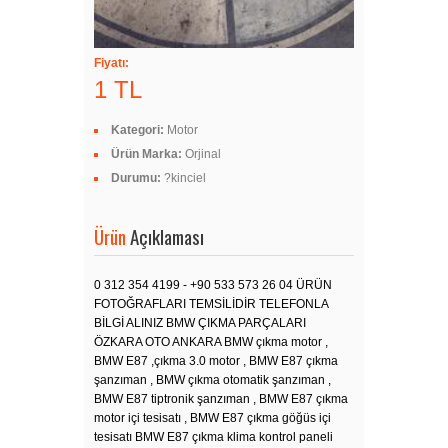
Fiyatı:
1 TL
Kategori:
Motor
Ürün Marka:
Orjinal
Durumu:
?kinciel
Ürün
Açıklaması
0 312 354 4199 - +90 533 573 26 04 ÜRÜN
FOTOĞRAFLARI TEMSİLİDİR TELEFONLA
BİLGİ ALINIZ BMW ÇIKMA PARÇALARI
ÖZKARA OTO ANKARA BMW çıkma motor ,
BMW E87 ,çıkma 3.0 motor , BMW E87 çıkma
şanzıman , BMW çıkma otomatik şanzıman ,
BMW E87 tiptronik şanzıman , BMW E87 çıkma
motor içi tesisatı , BMW E87 çıkma göğüs içi
tesisatı BMW E87 çıkma klima kontrol paneli