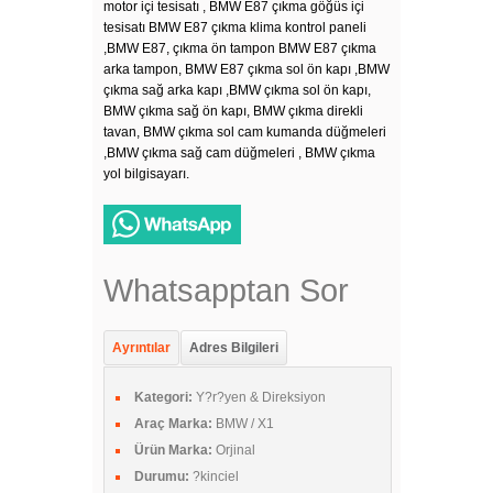
motor içi tesisatı , BMW E87 çıkma göğüs içi
tesisatı BMW E87 çıkma klima kontrol paneli
,BMW E87, çıkma ön tampon BMW E87 çıkma
arka tampon, BMW E87 çıkma sol ön kapı ,BMW
çıkma sağ arka kapı ,BMW çıkma sol ön kapı,
BMW çıkma sağ ön kapı, BMW çıkma direkli
tavan, BMW çıkma sol cam kumanda düğmeleri
,BMW çıkma sağ cam düğmeleri , BMW çıkma
yol bilgisayarı.
Whatsapptan Sor
Ayrıntılar
Adres Bilgileri
Kategori:
Y?r?yen & Direksiyon
Araç Marka:
BMW / X1
Ürün Marka:
Orjinal
Durumu:
?kinciel