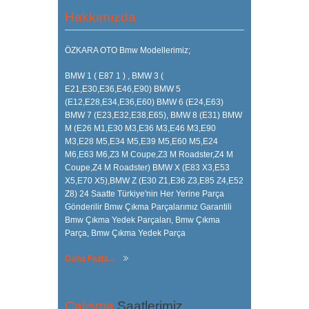
Hakkımızda
ÖZKARA OTO Bmw Modellerimiz;
BMW 1 ( E87 1 ) , BMW 3 (
E21,E30,E36,E46,E90) BMW 5
(E12,E28,E34,E36,E60) BMW 6 (E24,E63)
BMW 7 (E23,E32,E38,E65), BMW 8 (E31) BMW
M (E26 M1,E30 M3,E36 M3,E46 M3,E90
M3,E28 M5,E34 M5,E39 M5,E60 M5,E24
M6,E63 M6,Z3 M Coupe,Z3 M Roadster,Z4 M
Coupe,Z4 M Roadster) BMW X (E83 X3,E53
X5,E70 X5),BMW Z (E30 Z1,E36 Z3,E85 Z4,E52
Z8) 24 Saatte Türkiye'nin Her Yerine Parça
Gönderilir Bmw Çıkma Parçalarımız Garantili
Bmw Çıkma Yedek Parçaları, Bmw Çıkma
Parça, Bmw Çıkma Yedek Parça
Daha Fazla...
Çalışma
Saatlerimiz