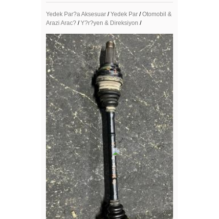
Yedek Par?a Aksesuar
/
Yedek Par
/
Otomobil &
Arazi Arac?
/
Y?r?yen & Direksiyon
/
Mega Resimler