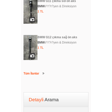
BMW G11 çıkma sol ön aks
BMW /
Y?r?yen & Direksiyon
1 TL
BMW G12 çıkma sağ ön aks
BMW /
Y?r?yen & Direksiyon
1 TL
Tüm İlanlar
Detayli
Arama