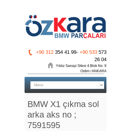
+90 312
354 41 99-
+90 533
573
26 04
Yıldız Sanayi Sitesi 4.Blok No: 9
Ostim / ANKARA
BMW X1 çıkma sol
arka aks no ;
7591595