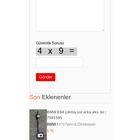
Güvenlik Sorusu
Gönder
Son
Eklenenler
BMW E84 çıkma sol arka aks no ;
7591595
BMW /
Y?r?yen & Direksiyon
1 TL