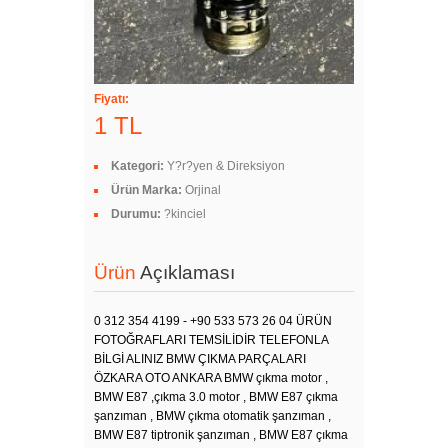
Fiyatı:
1 TL
Kategori:
Y?r?yen & Direksiyon
Ürün Marka:
Orjinal
Durumu:
?kinciel
Ürün
Açıklaması
0 312 354 4199 - +90 533 573 26 04 ÜRÜN
FOTOĞRAFLARI TEMSİLİDİR TELEFONLA
BİLGİ ALINIZ BMW ÇIKMA PARÇALARI
ÖZKARA OTO ANKARA BMW çıkma motor ,
BMW E87 ,çıkma 3.0 motor , BMW E87 çıkma
şanzıman , BMW çıkma otomatik şanzıman ,
BMW E87 tiptronik şanzıman , BMW E87 çıkma