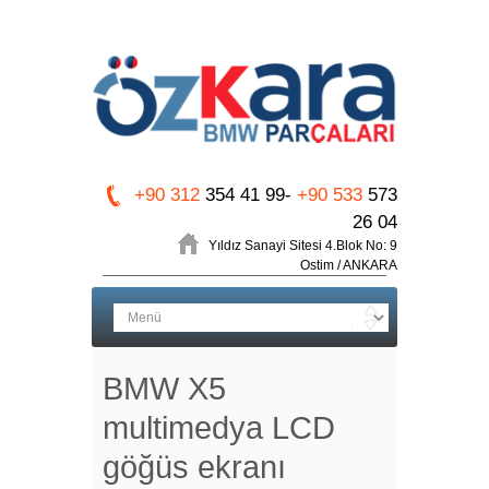
+90 312
354 41 99-
+90 533
573
26 04
Yıldız Sanayi Sitesi 4.Blok No: 9
Ostim / ANKARA
BMW X5
multimedya LCD
göğüs ekranı