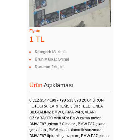
Fiyatı:
1 TL
Kategori:
Mekanik
Ürün Marka:
Orjinal
Durumu:
?kinciel
Ürün
Açıklaması
0 312 354 4199 - +90 533 573 26 04 ÜRÜN
FOTOĞRAFLARI TEMSİLİDİR TELEFONLA
BİLGİ ALINIZ BMW ÇIKMA PARÇALARI
ÖZKARA OTO ANKARA BMW çıkma motor ,
BMW E87 ,çıkma 3.0 motor , BMW E87 çıkma
şanzıman , BMW çıkma otomatik şanzıman ,
BMW E87 tiptronik şanzıman , BMW E87 çıkma