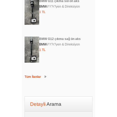
BMW G11 çıkma sol ön aks
BMW /
Y?r?yen & Direksiyon
1 TL
BMW G12 çıkma sağ ön aks
BMW /
Y?r?yen & Direksiyon
1 TL
Tüm İlanlar
Detayli
Arama