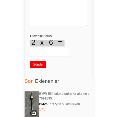
Güvenlik Sorusu
Gönder
Son
Eklenenler
BMW E84 çıkma sol arka aks no ;
7591595
BMW /
Y?r?yen & Direksiyon
1 TL