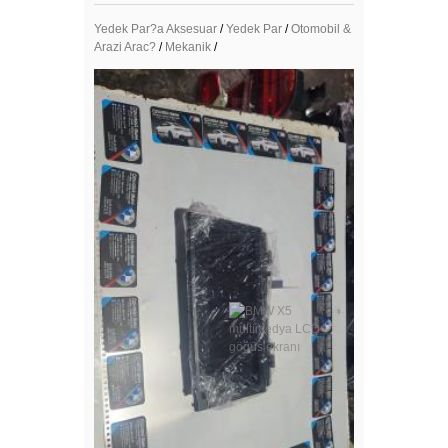
Yedek Par?a Aksesuar
/
Yedek Par
/
Otomobil &
Arazi Arac?
/
Mekanik
/
Mega Resimler