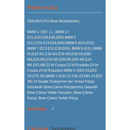
Hakkımızda
ÖZKARA OTO Bmw Modellerimiz;
BMW 1 ( E87 1 ) , BMW 3 (
E21,E30,E36,E46,E90) BMW 5
(E12,E28,E34,E36,E60) BMW 6 (E24,E63)
BMW 7 (E23,E32,E38,E65), BMW 8 (E31) BMW
M (E26 M1,E30 M3,E36 M3,E46 M3,E90
M3,E28 M5,E34 M5,E39 M5,E60 M5,E24
M6,E63 M6,Z3 M Coupe,Z3 M Roadster,Z4 M
Coupe,Z4 M Roadster) BMW X (E83 X3,E53
X5,E70 X5),BMW Z (E30 Z1,E36 Z3,E85 Z4,E52
Z8) 24 Saatte Türkiye'nin Her Yerine Parça
Gönderilir Bmw Çıkma Parçalarımız Garantili
Bmw Çıkma Yedek Parçaları, Bmw Çıkma
Parça, Bmw Çıkma Yedek Parça
Daha Fazla...
Çalışma
Saatlerimiz